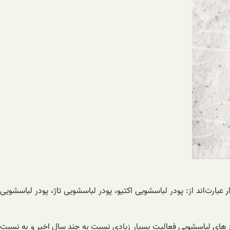
عبارت‌اند از: پودر لباسشویی اکتیو، پودر لباسشویی تاژ، پودر لباسشویی
ایع‌ های لباسشویی فعالیت بسیار زیادی نسبت به چند سال اخیر و به نسبت