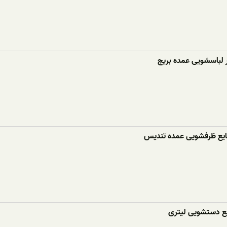
ر لباسشویی عمده بریج
ع ظرفشویی عمده تندیس
ع دستشویی لیتری