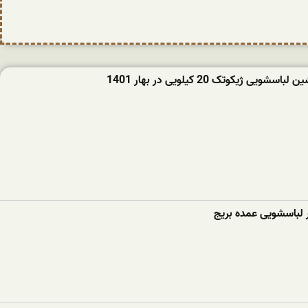
ویی ژیکوتک 20 کیلویی در بهار 1401
ر لباسشویی عمده بریج