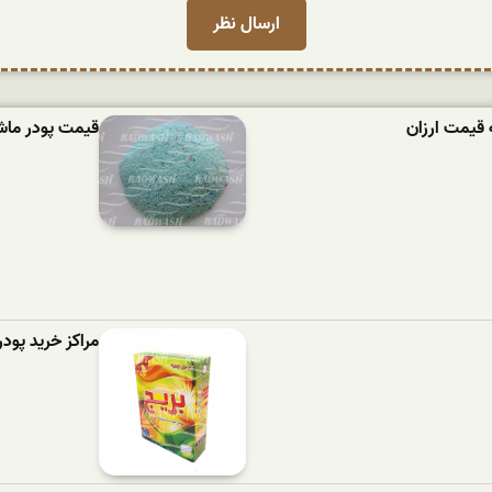
 قیمت ارزان
قیمت پودر ماشین لباسش
مراکز خرید پود