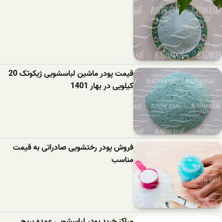
قیمت پودر ماشین لباسشویی ژیکوتک 20
کیلویی در بهار 1401
فروش پودر رختشویی صادراتی به قیمت
مناسب
مراکز خرید پودر لباسشویی عمده بریج