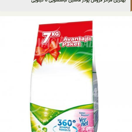
بهترین مراکز فروش پودر ماشین لباسشویی 6 کیلویی