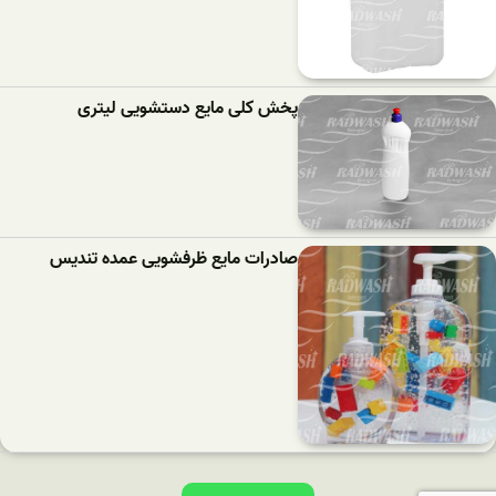
پخش کلی مایع دستشویی لیتری
صادرات مایع ظرفشویی عمده تندیس