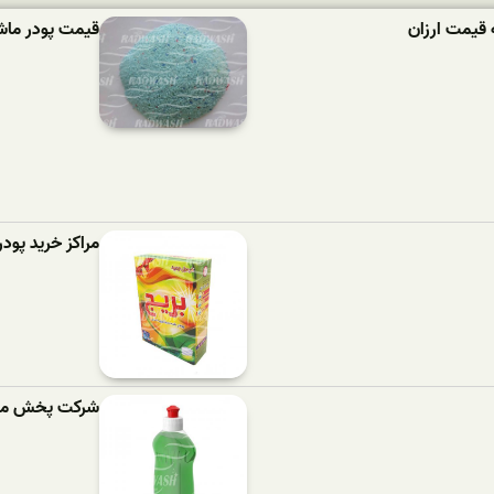
 قیمت ارزان
قیمت پودر ماشین لباسش
مراکز خرید پود
شرکت پخش مای