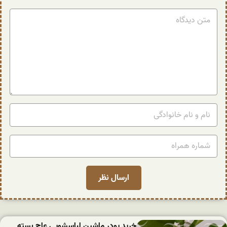
خرید پودر ماشین لباسشویی عاج بسته