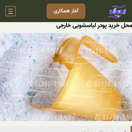
فتن
آغاز همکاری
ه
حتوا
محل خرید پودر لباسشویی خارجی