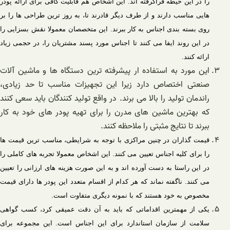
را در این حیطه فراگرفته اند. این اشخاص هم قابلیت کافی برای ارائه پودر
هایی مناسب دارند و از طرف دیگر قادرند تا، به روز ترین طراحی ها را بر
روی بسته بندی اجناس به کار ببرند. این متخصصان معمولا نقش بسزایی را
در این روند ایفا می کنند تا اجناس مورد پسند مشتریان را، در حجمی زیاد
ارائه کنند.
این مورد به استفاده ار پیشرفته ترین دستگاه ها و ماشین آلات
صنعتی اختصاص دارد زیرا این تجهیزات مناسب تا حد زیادی،
راندمان تولید را بالا می برند. در واقع تولید کنندگان باید سعی کنند
که بهترین ماشین های مدرن را برای تهیه پودر های خود به کار
ببرند تا نتایج مثبتی را ملاحظه کنند.
قیمت گذاران در چنین مراکزی با توجه به شرایطی، مناسب ترین قیمت ها
را برای کلیه اجناس تعیین می کنند. این اشخاص معمولا تجربه های کاملی را
در این راستا به دست آورده اند و به این صورت هزینه های ارزانی را تعیین
می کنند. ناگفته نماند که هر کدام از اقسام متعدد این پودر ها دارای قیمت
مخصوص به خود هستند که با نمونه دیگری متفاوت است.
یکی از مهمترین اقداماتی که باید به آن دقت عمیقی کرد، کسب گواهی
سلامت از سازمان استاندارد برای این اجناس است. این مجموعه برای