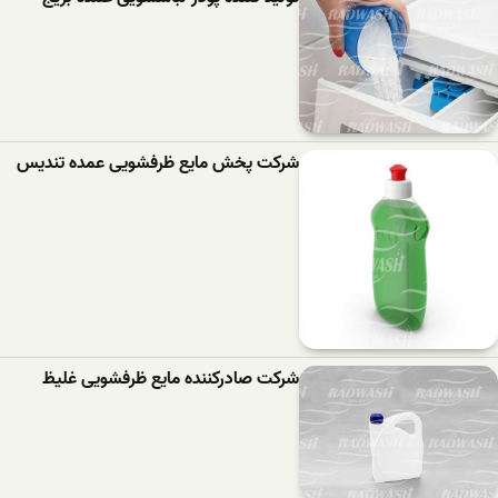
شرکت پخش مایع ظرفشویی عمده تندیس
شرکت صادرکننده مایع ظرفشویی غلیظ