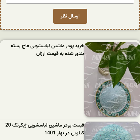
خرید پودر ماشین لباسشویی عاج بسته
بندی شده به قیمت ارزان
قیمت پودر ماشین لباسشویی ژیکوتک 20
کیلویی در بهار 1401