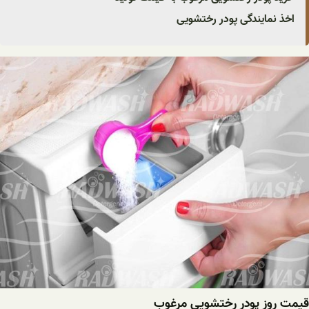
اخذ نمایندگی پودر رختشویی
قیمت روز پودر رختشویی مرغوب