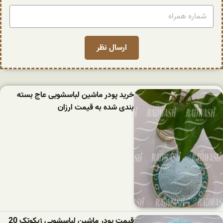
خرید پودر ماشین لباسشویی عاج بسته
بندی شده به قیمت ارزان
قیمت پودر ماشین لباسشویی ژیکوتک 20