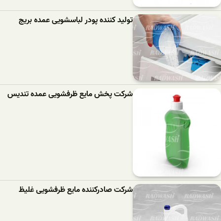
تولید کننده پودر لباسشویی عمده بریج
شرکت پخش مایع ظرفشویی عمده تندیس
شرکت صادرکننده مایع ظرفشویی غلیظ