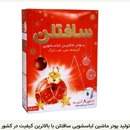
تولید پودر ماشین لباسشویی سافتلن با بالاترین کیفیت در کشور