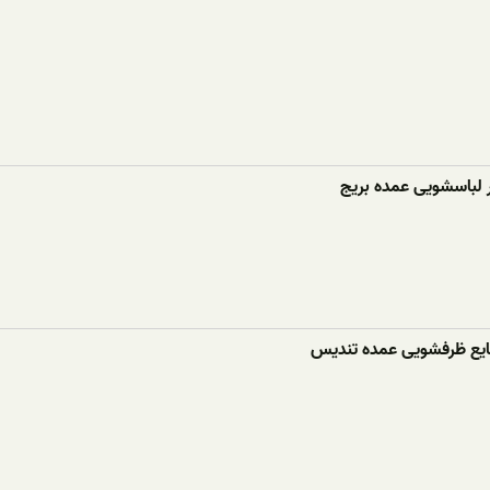
ر لباسشویی عمده بریج
ع ظرفشویی عمده تندیس