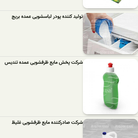
تولید کننده پودر لباسشویی عمده بریج
شرکت پخش مایع ظرفشویی عمده تندیس
شرکت صادرکننده مایع ظرفشویی غلیظ