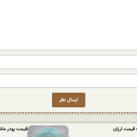
 قیمت ارزان
قیمت پودر ماشین لباسش