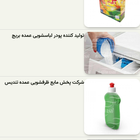
تولید کننده پودر لباسشویی عمده بریج
شرکت پخش مایع ظرفشویی عمده تندیس