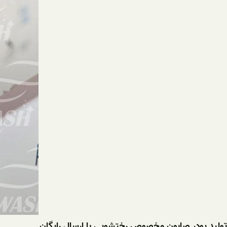
تولید پودر صابون مخصوص رختشویی با ارسال رایگان