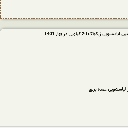
ویی ژیکوتک 20 کیلویی در بهار 1401
ر لباسشویی عمده بریج