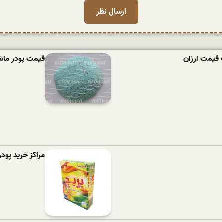
 قیمت ارزان
قیمت پودر ماشین لباسش
مراکز خرید پود