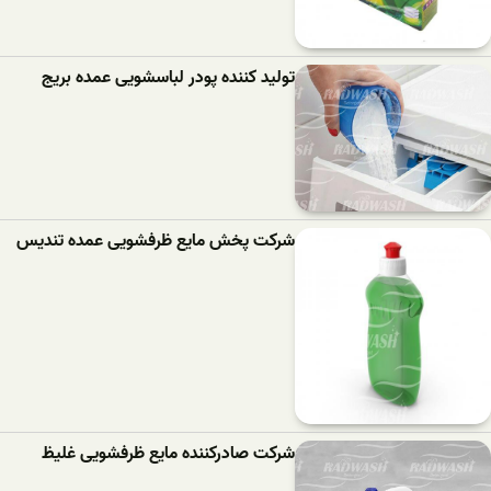
تولید کننده پودر لباسشویی عمده بریج
شرکت پخش مایع ظرفشویی عمده تندیس
شرکت صادرکننده مایع ظرفشویی غلیظ