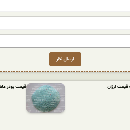
 قیمت ارزان
قیمت پودر ماشین لباسش