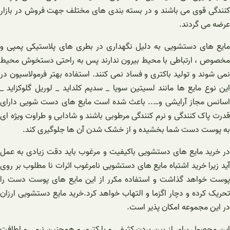
کنندگی قوی می باشند و در بسته بندی های مختلف جهت فروش در بازار
عرضه می گردند.
مایع های دستشویی به دلیل نگهداری در بطری های پلاستیکی پمپی و
مخصوص ، ارتباطی با محیط بیرون ندارند پس به راحتی دستخوش محیط
نمی شوند و تولید باکتری و فساد نمی کنند. استفاده بهتر فرمولاسیون در
این نوع مایع ها مانند لسیتین سویا _ سدیم کلداید _ لوریل گلوکزاید _
اسانس مجاز آرایشی و….. باعث شده است مایع های دست شویی دارای
قدرت پاک کنندگی و نرم کنندگی مرطوبی باشند و شادابی و طراوت ویژه ای
به پوست دست شما بخشیده و از خشک شدن آن ها جلوگیری کند.
در خرید مایع های دستشویی باکیفیت و مرغوب باید دقت زیادی به عمل
آید زیرا خرید اشتباه مایع های دستشویی نامرغوب اثرات نا مطلوب بر روی
پوست خواهد گذاشت و استفاده مکرر از این مایع های پوست دست را
تحریک کرده و دچار اگزما و التهاب خواهد کرد.خرید مایع دستشویی ارزان
در این مجموعه امکان پذیر است.
این محصول برای از بین بردن کثیفی و با کتری و همچنین نرمی و لطافت