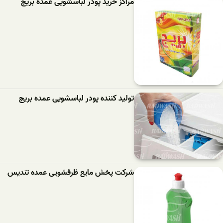
مراکز خرید پودر لباسشویی عمده بریج
تولید کننده پودر لباسشویی عمده بریج
شرکت پخش مایع ظرفشویی عمده تندیس