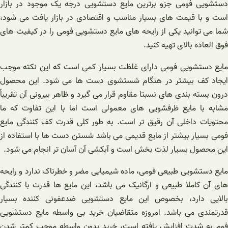
دستشویی فومی جزو برترین مایع دستشویی درجه یک موجود در بازار
است و با قیمت های بسیار مناسب و اقتصادی در بازار یافت می شود،
شما می توانید یکی از رایحه‌ های مایع دستشویی فومی را در کیفیت های
فوق العاده بالای تهیه کنید.
مایع دستشویی فومی دارای غلظت بسیار کمی است که این نکته موجب
ایجاد کف بیشتر در هنگام شستشوی دست ها می شود. این محصول
درون بسته بندی های نسبتا مقاوم قرار می گیرد و ظاهر بیرونی آن تقریباً
مشابه با مایع ظرفشویی های معمولی است اما با این تفاوت که ما
محتویات داخلی آن رقیق تر است. به طور کلی قدرت کف کنندگی مایع
فومی بسیار بیشتر از مایع قدیمی می باشد شستن دست ها با استفاده از
این محصول بسیار لذت بخش است و آبکشی آن آسان تر انجام می شود.
مایع دستشویی طبیعی فومی، ماده شیمیایی مضر و خطرناک ندارد و رایحه
های آن کاملا طبیعی و ارگانیک می باشد، این مایع ها قدرت با کنندگی
بالایی دارد، بخصوص این مایع دستشویی ضدعفونی کننده بسیار
قدرتمندی می باشد. امروزه متقاضیان خرید بی واسطه مایع دستشویی
فوم به شدت افزایش یافته است، خرید بدون واسطه موجب کمتر شدن