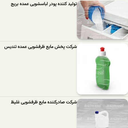
تولید کننده پودر لباسشویی عمده بریج
شرکت پخش مایع ظرفشویی عمده تندیس
شرکت صادرکننده مایع ظرفشویی غلیظ