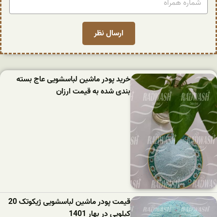
خرید پودر ماشین لباسشویی عاج بسته
بندی شده به قیمت ارزان
قیمت پودر ماشین لباسشویی ژیکوتک 20
کیلویی در بهار 1401