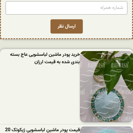
خرید پودر ماشین لباسشویی عاج بسته
بندی شده به قیمت ارزان
قیمت پودر ماشین لباسشویی ژیکوتک 20