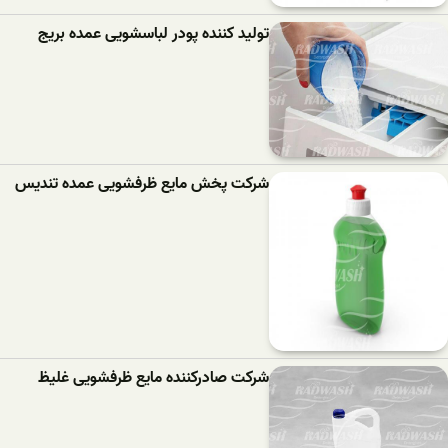
تولید کننده پودر لباسشویی عمده بریج
شرکت پخش مایع ظرفشویی عمده تندیس
شرکت صادرکننده مایع ظرفشویی غلیظ