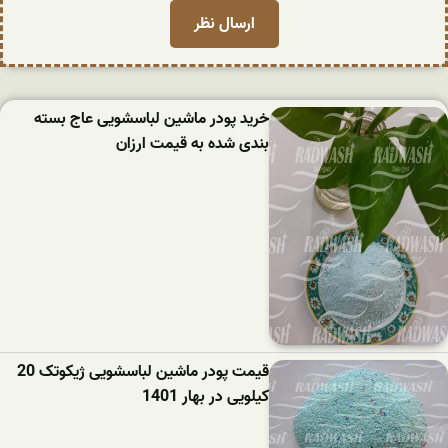
خرید پودر ماشین لباسشویی عاج بسته
بندی شده به قیمت ارزان
قیمت پودر ماشین لباسشویی ژیکوتک 20
کیلویی در بهار 1401