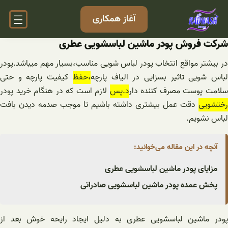
فتن
آغاز همکاری
ه
حتوا
شرکت فروش پودر ماشین لباسشویی عطری
در بیشتر مواقع انتخاب پودر لباس شویی مناسب،بسیار مهم میباشد.پودر
باس شویی تاثیر بسزایی در الیاف پارچه
،حفظ
کیفیت پارچه و حتی
لامت پوست مصرف کننده دار
د.پس
لازم است که در هنگام خرید پودر
رختشویی
دقت عمل بیشتری داشته باشیم تا موجب صدمه دیدن بافت
لباس نشویم.
آنچه در این مقاله می‌خوانید:
مزایای پودر ماشین لباسشویی عطری
پخش عمده پودر ماشین لباسشویی صادراتی
پودر ماشین لباسشویی عطری به دلیل ایجاد رایحه خوش بعد از