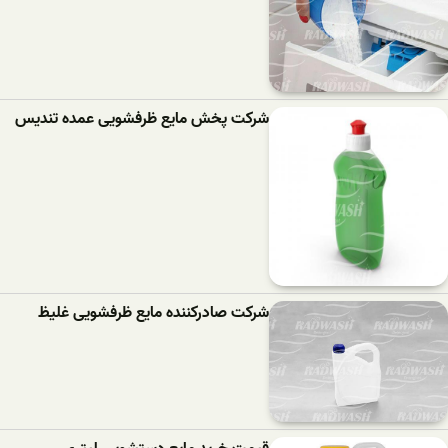
شرکت پخش مایع ظرفشویی عمده تندیس
شرکت صادرکننده مایع ظرفشویی غلیظ