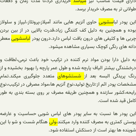
ارای قیمت مناسب نیز
میباشد
خریداری کرد،تا مدت زمان و دفعات
طولانی تر به مصرف خریدار برسد.
ین پودر لبا
سشویی
حاوی آنزیم هایی مانند آمیلاز،پروتئاز،لیپاز و سلولاز
بوده و همچنین به دلیل کف کنندگی زیاد،قدرت بالایی در از بین بردن
ربی ها و کثیفی های درون بافت لباس دارد.درون پودر
لباسشویی
معطر
دانه های رنگی کوچک بسیاری مشاهده میشود.
به دلیل دارا بودن مواد نرم کننده در ترکیب خود باعث نرمی،لطافت و
درخشندگی بیشتر الیاف پارچه شده و طول عمر پارچه را بهبود بخشیده و از
رنگ پریدگی البسه بعد از
شستشوهای
متعدد جلوگیری میکند.تمام
مشخصات پودر ائم از:تاریخ تولید،نوع آنزیم ها،مواد مصرفی در ترکیب،نوع
رایحه،کشور سازنده و همچنین طریقه مصرف بر روی بسته بندی به طور
کامل قید شده است.
این پودر ها نسبت به سایر پودر های لباس شویی حساسیت و عارضه
پوستی کمتری به مصرف کننده وارد میکنند
،ولی
هنگام شست و شو با این
شوینده ها بهتر است از دستکش استفاده شود.