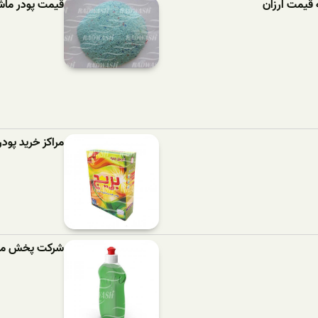
 قیمت ارزان
قیمت پودر ماشین لباسش
مراکز خرید پود
شرکت پخش مای