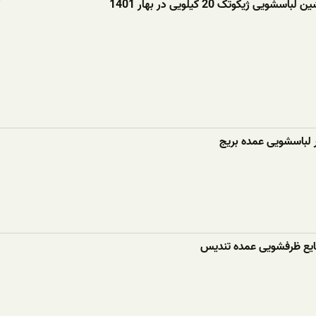
ویی ژیکوتک 20 کیلویی در بهار 1401
ر لباسشویی عمده بریج
ع ظرفشویی عمده تندیس