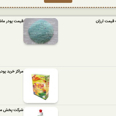
 قیمت ارزان
قیمت پودر ماشین لباسش
مراکز خرید پود
شرکت پخش مای