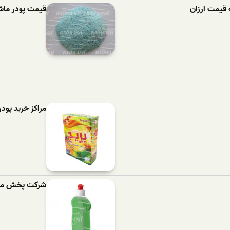
 قیمت ارزان
قیمت پودر ماشین لباسش
مراکز خرید پود
شرکت پخش مای