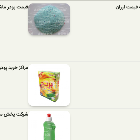
 قیمت ارزان
قیمت پودر ماشین لباسش
مراکز خرید پود
شرکت پخش مای