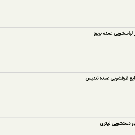
ر لباسشویی عمده بریج
ع ظرفشویی عمده تندیس
ع دستشویی لیتری