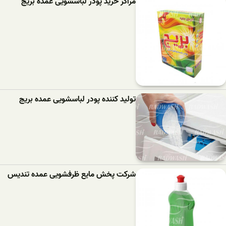
مراکز خرید پودر لباسشویی عمده بریج
تولید کننده پودر لباسشویی عمده بریج
شرکت پخش مایع ظرفشویی عمده تندیس