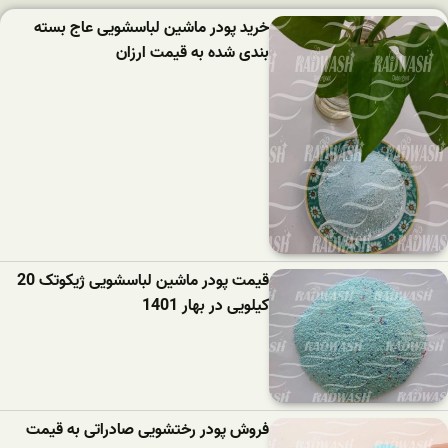
خرید پودر ماشین لباسشویی عاج بسته
بندی شده به قیمت ارزان
قیمت پودر ماشین لباسشویی ژیکوتک 20
کیلویی در بهار 1401
فروش پودر رختشویی صادراتی به قیمت