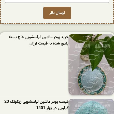
خرید پودر ماشین لباسشویی عاج بسته
بندی شده به قیمت ارزان
قیمت پودر ماشین لباسشویی ژیکوتک 20
کیلویی در بهار 1401