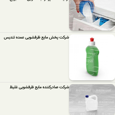
شرکت پخش مایع ظرفشویی عمده تندیس
شرکت صادرکننده مایع ظرفشویی غلیظ