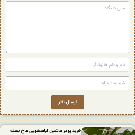
خرید پودر ماشین لباسشویی عاج بسته