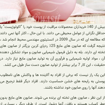
بیش از 40٪ خریداران محصولات مراقبت از پوست خود را “اکولوژیست” یا
حداقل نگرانی از عوامل محیطی می دانند. با این حال ، اکثر آنها نمی دانند
که مطالعه ای که در سال 2009 در انستیتوی مهندسی محیط انجام شد ،
نتیجه گرفت که صابون های مایع 25٪ ردپای کربن بزرگتر از صابون های
تخته ای دارند. بله به دلیل فرمول شیمیایی صابون و مواد تشکیل دهنده
آن ، مواد اولیه شیمیایی و فرآوری آن به تولید صابون مایع نیاز دارد. در
حقیقت ، این کار 7 برابر بیشتر از تولید صابون دست ساز طول می کشد.
این یک راز نیست که برخی از افراد به آلاینده ها و واکنش های نامطلوب
پوستی به رایحه های خشن حساسیت دارند. افراد دیگر فقط ترجیح می
دهند آنها را روی صابون خود نداشته باشند.
از این نظر ، صابون های تخته ای برنده می شوند. صابون های مایع بدون
عطر کمیاب هستند و یافتن آنها دشوار است. از طرف دیگر ، بسیاری از