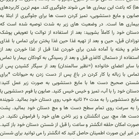
ها) که باعث این بیماری ها می شوند جلوگیری کند. مهم ترین کاربردهای
صابون و مایع دستشویی، تمیز کردن دست ها برای جلوگیری از ابتلا به
بیماری ها است. در وضعیت های زیر به شدت توصیه شده است که
دستان خود را کاملاً بشویید: بعد از استفاده از توالت یا تعویض پوشک
نوزادان قبل، حین و بعد از تهیه غذا حین غذا پختن برای تماس با غذای
خام و پخته یا آماده شدن برای خوردن غذا قبل از غذا خوردن بعد از
استفاده از دستمال کاغذی قبل و بعد از رسیدگی به کودکان بیمار یا تماس
با سایر اعضای خانواده (=نظیر سالمندان) بعد از سیگار کشیدن پس از
تماس با زباله یا کار کردن در باغ پس از دست زدن به حیوانات *برای
شستن صحیح دست ها با مایع دستشویی به صورت زیر عمل کنید:
دستان خود را با آب، تمیز و خیس خیس کنید. صابون یا فوم دستشویی یا
مایع دستشویی را به مدت ۲۰ ثانیه خوب روی دستان خود بمالید. شوینده
را به سرعت روی تمام سطح دست ها و مچ دستان خود بمالید. پشت
دست ها، مچ، بین انگشتان و زیر ناخن های خود را فراموش نکنید. در
صورت امکان حلقه انگشتر و ساعت را قبل از شستن دستان خود باز کنید.
در غیر این صورت اطمینان حاصل کنید که انگشتر را می توانید برای شستن