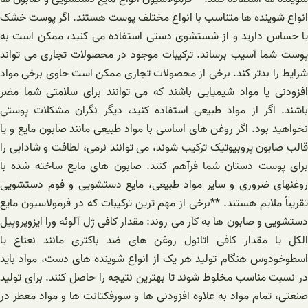
انواع شوینده ها متناسب با انواع مختلف پوست هستند. اگر پوست خشک
یا حساس دارید و از شستشوی دستی استفاده می کنید، ممکن است به
پوست شما آسیب برساند. ترکیبات موجود در محصولات تجاری می تواند
شرایط را بدتر کند. برخی از محصولات تجاری ممکن است حاوی برخی مواد
افزودنی یا مواد شیمیایی باشند که می توانند برای سلامتی شما مضر
باشند. اگر از مواد طبیعی استفاده کنید، دیگر نگران مشکلات پوستی
نخواهید بود. اگر روغن های اساسی با مواد طبیعی مانند صابون مایع و یا
قالب صابون پروبیوتیک ترکیب شوند، می توانند نرمی، لطافت و شادابی را
برای پوست دستان شما فرآهم کنند. صابون های مایع ساخته شده با
روغنهای ضروری و سایر مواد طبیعی، مایع دستشویی و فوم دستشویی
تقریباً ملایم هستند. **برخی از مهم ترین ترکیبات که در فرمولاسیون مایع
دستشویی و صابون ها به کار می روند: مقدار کافی ژل آلوئه ورا ایزوپروپیل
الکل یا مقدار کافی اتانول روغن های ضد باکتری مانند نعناع یا
اسطوخودوس هنگام تولید هر یک از انواع شوینده های دست، مواد باید
در نسبت مناسب مخلوط شوند تا بهترین نتیجه را حاصل کنند. برای تولید
صنعتی، تمام مواد به علاوه افزودنی ها و سورفکتانت ها و مواد معطر در