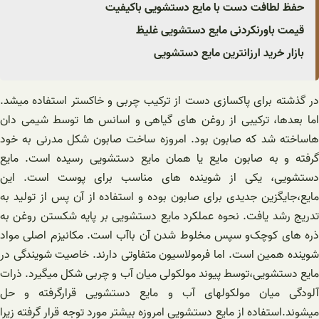
حفظ لطافت دست با مایع دستشویی باکیفیت
قیمت باورنکردنی مایع دستشویی غلیظ
بازار خرید ارزانترین مایع دستشویی
در گذشته برای پاکسازی دست از ترکیب چربی و خاکستر استفاده میشد.
اما بعدها، ترکیبی از روغن های گیاهی و اسانس ها توسط شیمی دان
هاساخته شد که صابون بود. امروزه ساخت صابون شکل مدرنی به خود
گرفته و به صابون مایع یا همان مایع دستشویی رسیده است. مایع
دستشویی، یکی از شوینده های مناسب برای پوست است. این
مایع،جایگزین جدیدی برای صابون بوده و استفاده از آن پس از تولید به
تدریج رشد یافت. نحوه عملکرد مایع دستشویی بر پایه شکستن روغن به
ذره های کوچک‌و سپس مخلوط شدن آن باآب است. مکانیزم اصلی مواد
شوینده همین است‌. اما فرمولاسیون متفاوتی دارند. خاصیت شویندگی در
مایع دستشویی،توسط پیوند مولکولی میان آب و چربی شکل میگیرد‌. ذرات
آلودگی میان مولکولهای آب و مایع دستشویی قرارگرفته و حل
میشوند.استفاده از مایع دستشویی امروزه بیشتر مورد توجه قرار گرفته زیرا