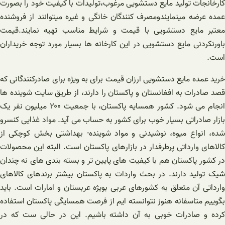
کارخانجات تولید مایع دستشویی مرغوب،تولیدات با کیفیت خود را بصورت
عمده عرضه مینمایندومصرف کنندگان خانگی و غیره میتوانند از فروشنده
معتبر مایع دستشویی با قیمت و شرایط مناسب تهیه نمایند.قیمت
باورنکردنی مایع دستشویی در این کارخانه ها بسیار مورد توجه خریداران
است.
خرید عمده مایع دستشویی ارزان قیمت برای به ویژه برای صادرکنندگانی که
قصد صادرات به افغانستان و پاکستان را دارند، از طریق سایت شوینده ها
انجام می شود. کشور همسایه پاکستان، با جمعیت ۲۰۰ میلیون نفر یک
بازار صادراتی بسیار خوب برای کشور به حساب می آید. مواد غذایی کنسرو
شده، انواع میوه، نوشیدنی و مواد شوینده- بهداشتی بخش کوچکی از
کالاهای وارداتی پرطرفدار در بازارهای پاکستان است. البته این محصولات
در کشور پاکستان هم با کیفیت های پایین تر و بسته بندی های نه چندان
شیک تولید دارند. در بحث واردات به پاکستان بیشتر برندهای کالاهای
وارداتی آن متعلق به کشورهای عربی بویژه عربستان و امارات است. باید
بگوییم متاسفانه هنوز نتوانسته ایم از فرصت همسایگی پاکستان استفاده
کرده و صادرات خوبی به آن داشته باشیم. این در حالی ست که در