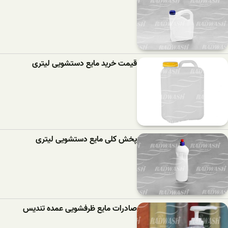
قیمت خرید مایع دستشویی لیتری
پخش کلی مایع دستشویی لیتری
صادرات مایع ظرفشویی عمده تندیس