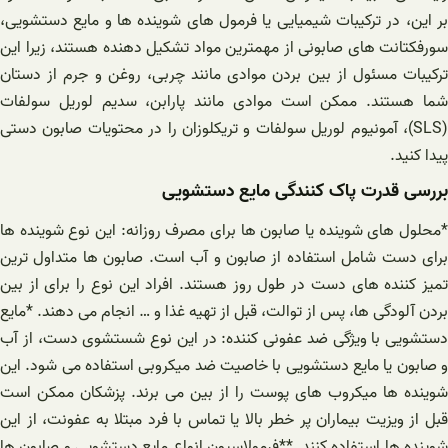
بر این، در ترکیبات شیمیایی یا فرمول های شوینده ها و مایع دستشویی،
سورفکتانت های صابونی از مهمترین مواد تشکیل دهنده هستند، زیرا این
ترکیبات مسئول از بین بردن موادی مانند چربی، روغن و جرم از دستان
شما هستند. ممکن است موادی مانند پارابن، سدیم لوریل سولفات
(SLS)، آمونیوم لوریل سولفات و تریکلوزان را در محتویات صابون دستی
پیدا کنید.
بررسی قدرت پاک کنندگی مایع دستشویی
*محلول های شوینده یا صابون ها برای مصرف روزانه: این نوع شوینده ها
برای دست شامل استفاده از صابون و آب است. صابون ها متداول ترین
تمیز کننده های دست در طول روز هستند. افراد این نوع را برای از بین
بردن آلودگی ها، پس از توالت، قبل از تهیه غذا و … انجام می دهند. *مایع
دستشویی با ویژگی ضد عفونی کننده: در این نوع شستشوی دست، از آب
و صابون یا مایع دستشویی با خاصیت ضد میکروبی استفاده می شود. این
شوینده ها میکروب های پوست را از بین می برند. پزشکان ممکن است
قبل از ویزیت بیماران پر خطر بالا یا تماس با فرد مبتلا به عفونت، از این
شوینده ها استفاده کنند. **فرمولاسیون انواع مایع دستشویی و صابون ها