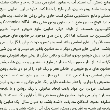
مایع دستی، آب است. آب به صابون اجازه می دهد تا به جای حالت خشک
و جامد مانند پودر صابون، فرم مایع را حفظ کند. علاوه بر این، صابون مایع
دستی و مایع دستشویی ممکن است حاوی برخی روغن ها باشند. برندهای
جدید انواع صابون مایع اغلب حاوی روغن هایی مانند Cocamide MEA و
گلیسیرین هستند. از طرف دیگر، صابون مایع طبیعی عموماً حاوی
گلیسیرین نیز هستند، اما اکثر روغن های موجود در صابون های طبیعی
معمولاً روغن های اساسی مانند اسطوخودوس، درخت چای یا گل یاس می
باشند. صابون های طبیعی دیگر مانند صابون بلغور جو دوسر یا صابون شیر
نیز به دلیل خوشبو بودن، لطافت و دلایل دیگر، از برخی مواد افزودنی بهره
گرفته اند. از نظر حضور مواد معطر در مایع دستشویی و صابون ها، بیشتر
صابون های مایع طبیعی یا خانگی عطر و رنگ خود را از موادی مانند روغن
های اساسی دریافت می کنند. با این حال، صابون های دست ساز مایع،
مصنوعی یا تجاری، با عطر مختلف، دارای رنگ های دیگری مانند زرد و قرمز
هستند. افزودن این مواد باعث ایجاد صابونی با رنگ روشن و با رایحه
بسیار دلپذیر می شود. صابون های مصنوعی غالباً دارای رنگ هستند تا با
سلیقه مصرف کنندگان مطابقت داشته باشد. به عنوان مثال، یک صابون با
رایحه ای شبیه به اقیانوس ممکن است رنگ آبی داشته باشد و …. . علاوه