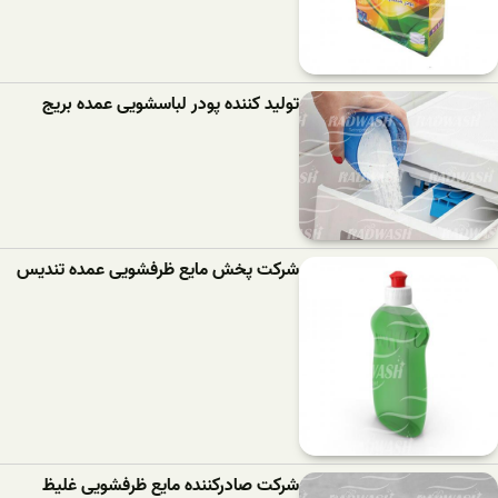
تولید کننده پودر لباسشویی عمده بریج
شرکت پخش مایع ظرفشویی عمده تندیس
شرکت صادرکننده مایع ظرفشویی غلیظ