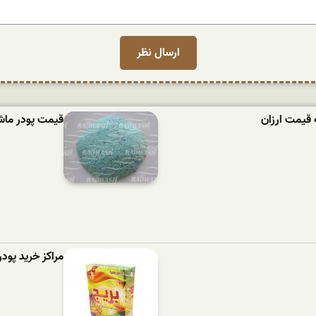
 قیمت ارزان
قیمت پودر ماشین لباسش
مراکز خرید پود