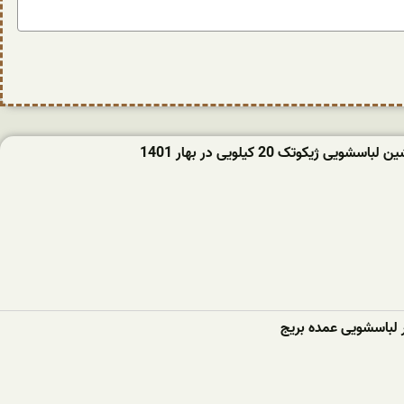
ویی ژیکوتک 20 کیلویی در بهار 1401
ر لباسشویی عمده بریج