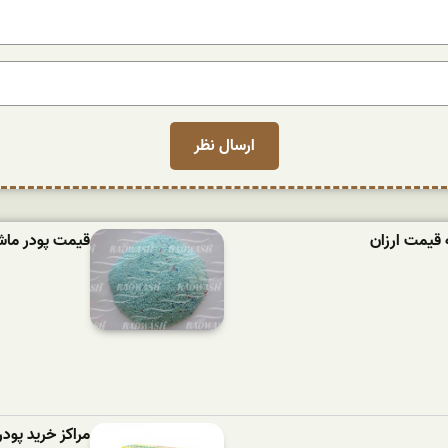
 قیمت ارزان
قیمت پودر ماشین لباسش
مراکز خرید پود