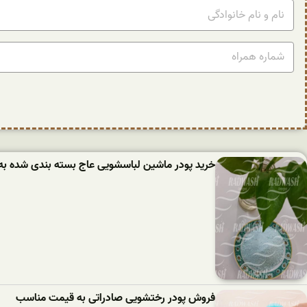
خرید پودر ماشین لباسشویی عاج بسته بندی شده به
فروش پودر رختشویی صادراتی به قیمت مناسب