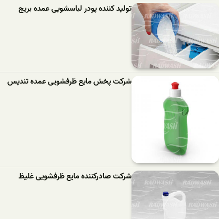
تولید کننده پودر لباسشویی عمده بریج
شرکت پخش مایع ظرفشویی عمده تندیس
شرکت صادرکننده مایع ظرفشویی غلیظ