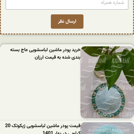
خرید پودر ماشین لباسشویی عاج بسته
بندی شده به قیمت ارزان
قیمت پودر ماشین لباسشویی ژیکوتک 20
کیلویی در بهار 1401