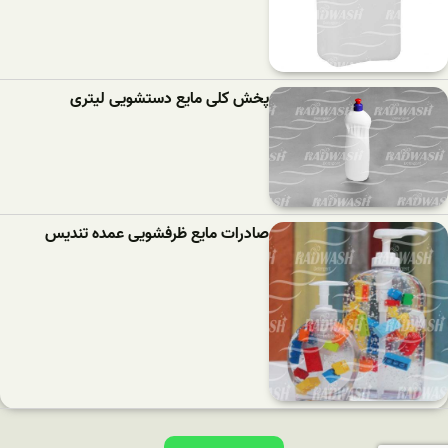
پخش کلی مایع دستشویی لیتری
صادرات مایع ظرفشویی عمده تندیس