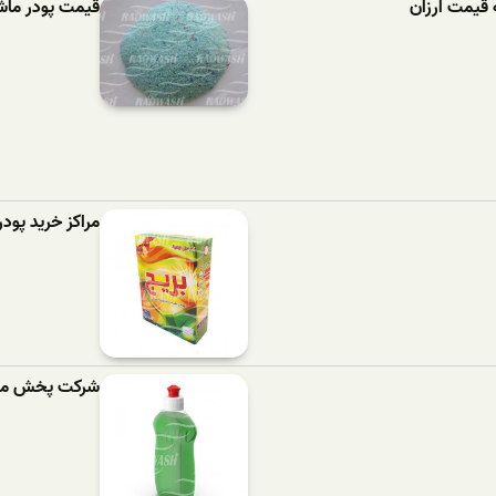
 قیمت ارزان
قیمت پودر ماشین لباسش
مراکز خرید پود
شرکت پخش مای