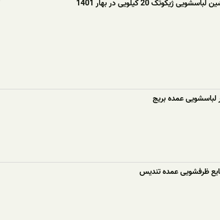
ویی ژیکوتک 20 کیلویی در بهار 1401
ر لباسشویی عمده بریج
ع ظرفشویی عمده تندیس