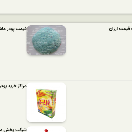
 قیمت ارزان
قیمت پودر ماشین لباسش
مراکز خرید پود
شرکت پخش مای