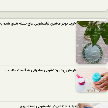
خرید پودر ماشین لباسشویی عاج بسته بندی شده به
فروش پودر رختشویی صادراتی به قیمت مناسب
تولید کننده پودر لباسشویی عمده بریج